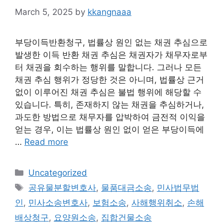
March 5, 2025
by
kkangnaaa
부당이득반환청구, 법률상 원인 없는 채권 추심으로
발생한 이득 반환 채권 추심은 채권자가 채무자로부
터 채권을 회수하는 행위를 말합니다. 그러나 모든
채권 추심 행위가 정당한 것은 아니며, 법률상 근거
없이 이루어진 채권 추심은 불법 행위에 해당할 수
있습니다. 특히, 존재하지 않는 채권을 추심하거나,
과도한 방법으로 채무자를 압박하여 금전적 이익을
얻는 경우, 이는 법률상 원인 없이 얻은 부당이득에
…
Read more
Categories
Uncategorized
Tags
공유물분할변호사
,
물품대금소송
,
민사법무법
인
,
민사소송변호사
,
보험소송
,
사해행위취소
,
손해
배상청구
,
요양원소송
,
집합건물소송