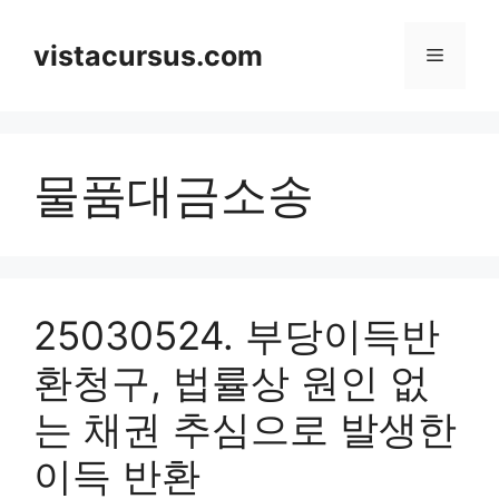
Skip
to
vistacursus.com
Menu
content
물품대금소송
25030524. 부당이득반
환청구, 법률상 원인 없
는 채권 추심으로 발생한
이득 반환