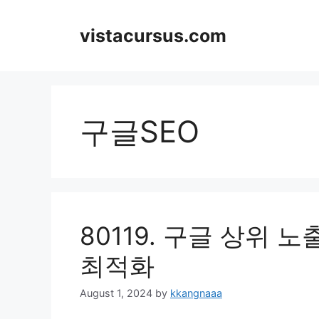
Skip
to
vistacursus.com
content
구글SEO
80119. 구글 상위 
최적화
August 1, 2024
by
kkangnaaa