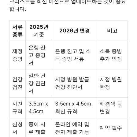
크리스트를 최신 버전으로 업데이트하는 것이 중요
합니다.
서류
2025년
2026년 변경
비고
종류
기준
은행 잔
재정
은행 잔고 및 소
소득 증빙
고 증명
증명
득 증빙 서류
추가 인정
서
일반 건
건강
지정 병원 발급
지정 병원
강 진단
검진
건강 진단서
한정
서
사진
3.5cm x
3.5cm x 4.5cm
배경색 등
규격
4.5cm
최신 규격
변경
신청
종이 서
온라인 예약 및
예약 필수
서
류 제출
전자 제출 가능