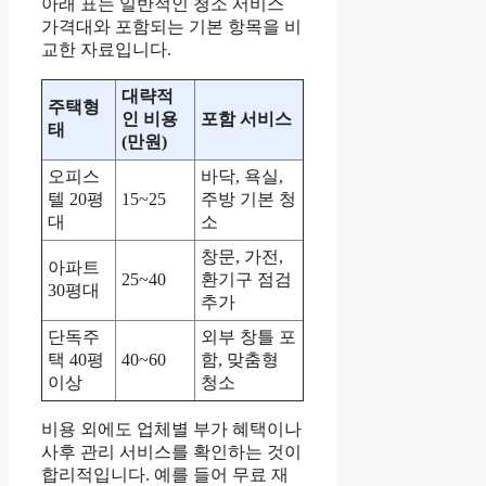
아래 표는 일반적인 청소 서비스
가격대와 포함되는 기본 항목을 비
교한 자료입니다.
대략적
주택형
인 비용
포함 서비스
태
(만원)
오피스
바닥, 욕실,
텔 20평
15~25
주방 기본 청
대
소
창문, 가전,
아파트
25~40
환기구 점검
30평대
추가
단독주
외부 창틀 포
택 40평
40~60
함, 맞춤형
이상
청소
비용 외에도 업체별 부가 혜택이나
사후 관리 서비스를 확인하는 것이
합리적입니다. 예를 들어 무료 재