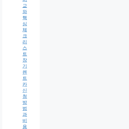
교
와
핵
심
체
크
리
스
트
장
기
렌
트
카
신
청
방
법
과
비
용