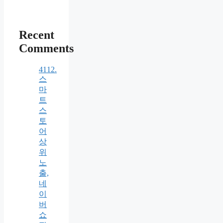
Recent
Comments
4112.
스
마
트
스
토
어
상
위
노
출,
네
이
버
쇼