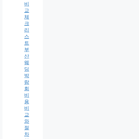
비
교
체
크
리
스
트
부
산
웨
딩
박
람
회
비
용
비
교
와
절
차