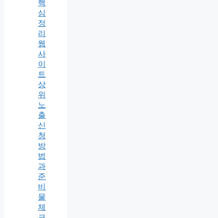
핵
심
정
리
웹
사
이
트
상
위
노
출
신
청
방
법
과
준
비
물
체
크