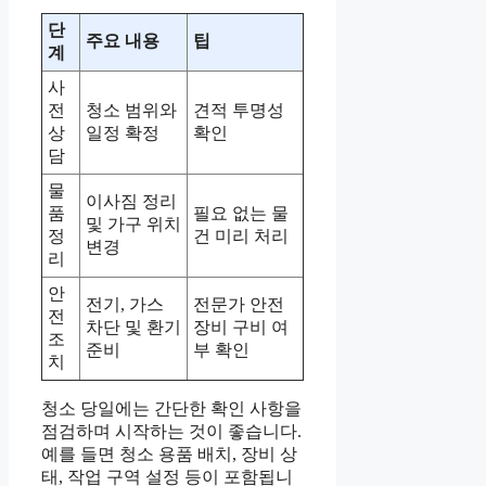
단
주요 내용
팁
계
사
전
청소 범위와
견적 투명성
상
일정 확정
확인
담
물
이사짐 정리
품
필요 없는 물
및 가구 위치
정
건 미리 처리
변경
리
안
전기, 가스
전문가 안전
전
차단 및 환기
장비 구비 여
조
준비
부 확인
치
청소 당일에는 간단한 확인 사항을
점검하며 시작하는 것이 좋습니다.
예를 들면 청소 용품 배치, 장비 상
태, 작업 구역 설정 등이 포함됩니