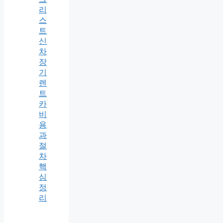
리
스
트
신
차
장
기
렌
트
카
비
용
과
절
차
핵
심
정
리