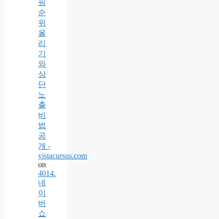
핑
순
위
올
리
기
와
상
단
노
출
비
법
공
개 -
vistacursus.com
on
4014.
네
이
버
쇼