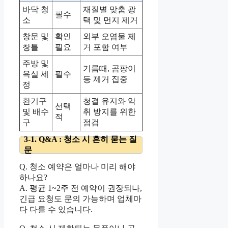
바닥 청
재질별 맞춤 광
필수
소
택 및 먼지 제거
창문 및
확인
외부 오염물 제
창틀
필요
거 포함 여부
주방 및
기름때, 곰팡이
욕실 세
필수
등 제거 집중
정
환기구
청결 유지와 악
선택
및 배수
취 방지를 위한
적
구
점검
3-1. Q&A : 청소 시 흔히 묻는 질
문
Q. 청소 예약은 얼마나 미리 해야
하나요?
A. 평균 1~2주 전 예약이 권장되나,
긴급 요청도 문의 가능하며 업체마
다 다를 수 있습니다.