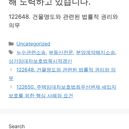
해 노력하고 있습니다.
122648. 건물명도와 관련된 법률적 권리와
의무
Categories
Uncategorized
Tags
누수관련소송
,
부동산전문
,
분양계약해지소송
,
상가임대차보호법묵시적갱신
122648. 건물명도와 관련된 법률적 권리와 의
무
122650. 주택임대차보호법최우선변제 세입자
보호를 위한 핵심 사례와 요건
Search