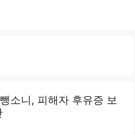
전 뺑소니, 피해자 후유증 보
안