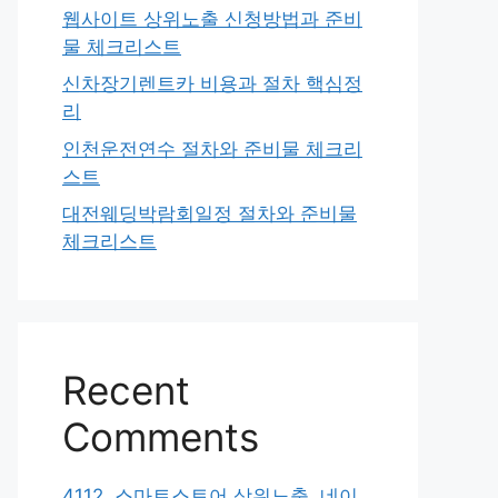
웹사이트 상위노출 신청방법과 준비
물 체크리스트
신차장기렌트카 비용과 절차 핵심정
리
인천운전연수 절차와 준비물 체크리
스트
대전웨딩박람회일정 절차와 준비물
체크리스트
Recent
Comments
4112. 스마트스토어 상위노출, 네이