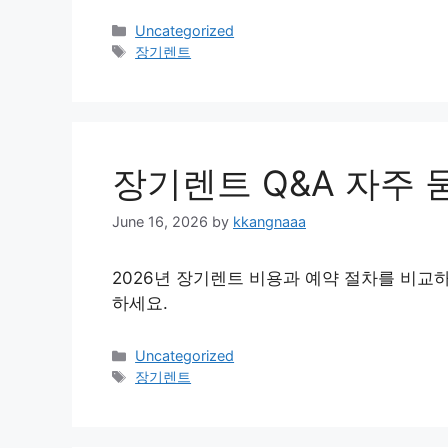
Categories
Uncategorized
Tags
장기렌트
장기렌트 Q&A 자주 
June 16, 2026
by
kkangnaaa
2026년 장기렌트 비용과 예약 절차를 비교
하세요.
Categories
Uncategorized
Tags
장기렌트