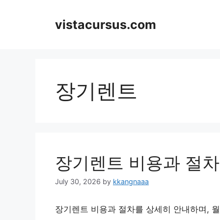
Skip
to
vistacursus.com
content
장기렌트
장기렌트 비용과 절차
July 30, 2026
by
kkangnaaa
장기렌트 비용과 절차를 상세히 안내하며, 월