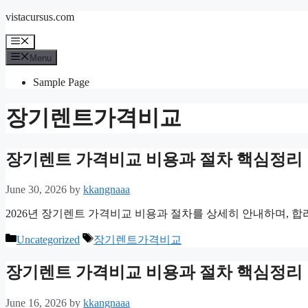
Skip
vistacursus.com
to
content
Menu
Menu
Sample Page
장기렌트가격비교
장기렌트 가격비교 비용과 절차 핵심정리
June 30, 2026
by
kkangnaaa
2026년 장기렌트 가격비교 비용과 절차를 상세히 안내하며, 합
Categories
Tags
Uncategorized
장기렌트가격비교
장기렌트 가격비교 비용과 절차 핵심정리
June 16, 2026
by
kkangnaaa