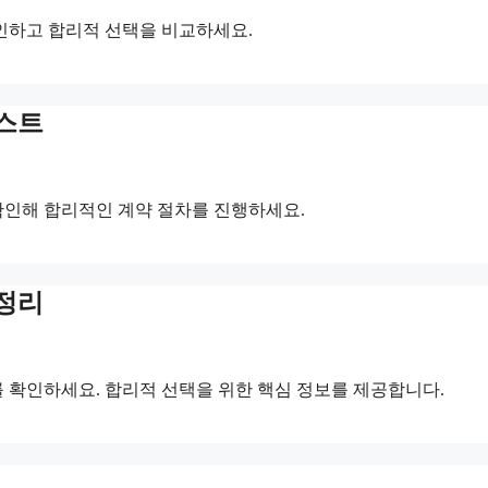
확인하고 합리적 선택을 비교하세요.
스트
인해 합리적인 계약 절차를 진행하세요.
정리
를 확인하세요. 합리적 선택을 위한 핵심 정보를 제공합니다.