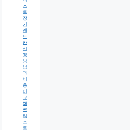
스
트
장
기
렌
트
카
신
청
방
법
과
비
용
비
교
체
크
리
스
트