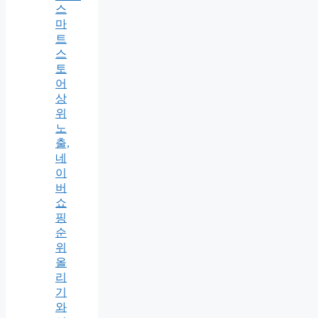
스
마
트
스
토
어
상
위
노
출,
네
이
버
쇼
핑
순
위
올
리
기
와