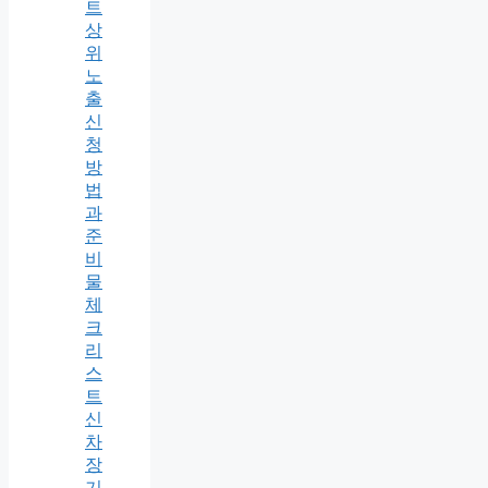
트
상
위
노
출
신
청
방
법
과
준
비
물
체
크
리
스
트
신
차
장
기