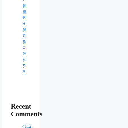
렌
트
카
비
용
과
절
차
핵
심
정
리
Recent
Comments
4112.