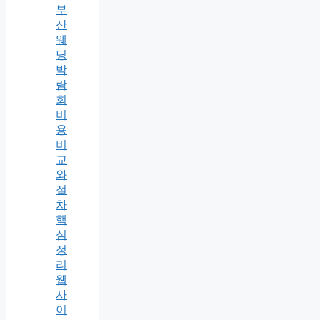
부
산
웨
딩
박
람
회
비
용
비
교
와
절
차
핵
심
정
리
웹
사
이