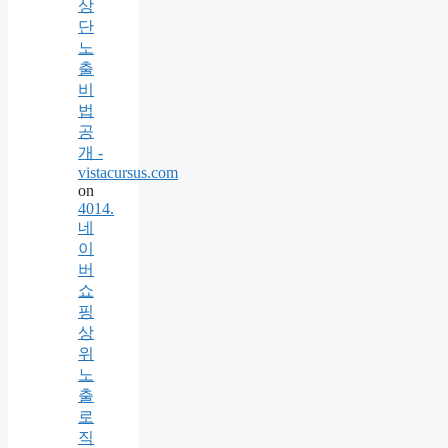
상
단
노
출
비
법
공
개 -
vistacursus.com
on
4014.
네
이
버
쇼
핑
상
위
노
출
로
직