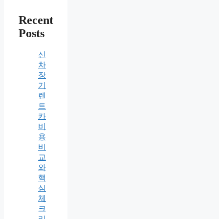
Recent
Posts
신
차
장
기
렌
트
카
비
용
비
교
와
핵
심
체
크
리