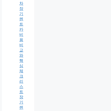
차
장
기
렌
트
카
비
용
비
교
와
핵
심
체
크
리
스
트
장
기
렌