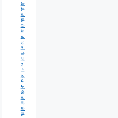
묻
는
질
문
과
핵
심
정
리
플
레
이
스
상
위
노
출
절
차
와
준