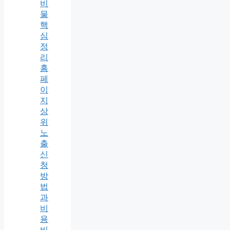
비
물
핵
심
정
리
홈
페
이
지
상
위
노
출
신
청
방
법
과
비
용
비