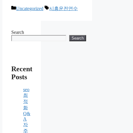
Categories
Tags
Uncategorized
시흥운전연수
Search
Search
Recent
Posts
seo
최
적
화
Q&
A
자
주