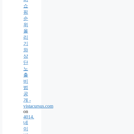
쇼
핑
순
위
올
리
기
와
상
단
노
출
비
법
공
개 -
vistacursus.com
on
4014.
네
이