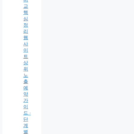
교
핵
심
정
리
웹
사
이
트
상
위
노
출
예
약
가
이
드 ·
단
계
별