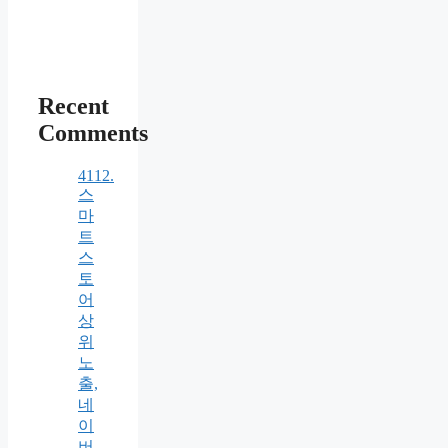
Recent
Comments
4112.
스
마
트
스
토
어
상
위
노
출,
네
이
버