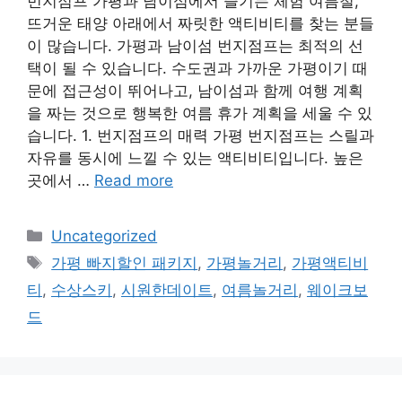
번지점프 가평과 남이섬에서 즐기는 체험 여름철,
뜨거운 태양 아래에서 짜릿한 액티비티를 찾는 분들
이 많습니다. 가평과 남이섬 번지점프는 최적의 선
택이 될 수 있습니다. 수도권과 가까운 가평이기 때
문에 접근성이 뛰어나고, 남이섬과 함께 여행 계획
을 짜는 것으로 행복한 여름 휴가 계획을 세울 수 있
습니다. 1. 번지점프의 매력 가평 번지점프는 스릴과
자유를 동시에 느낄 수 있는 액티비티입니다. 높은
곳에서 …
Read more
Categories
Uncategorized
Tags
가평 빠지할인 패키지
,
가평놀거리
,
가평액티비
티
,
수상스키
,
시원한데이트
,
여름놀거리
,
웨이크보
드