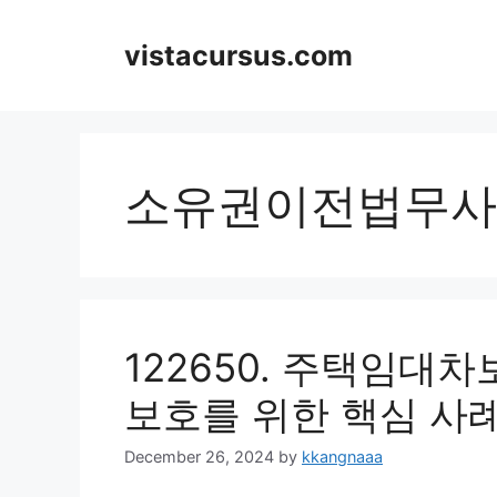
Skip
to
vistacursus.com
content
소유권이전법무사
122650. 주택임
보호를 위한 핵심 사
December 26, 2024
by
kkangnaaa