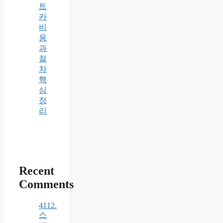
트
카
비
용
과
절
차
핵
심
정
리
Recent
Comments
4112.
스