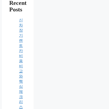
Recent
Posts
신
차
장
기
렌
트
카
비
용
비
교
와
핵
심
체
크
리
스