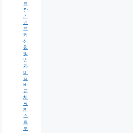
트
장
기
렌
트
카
신
청
방
법
과
비
용
비
교
체
크
리
스
트
부