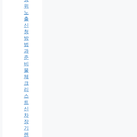
위
노
출
신
청
방
법
과
준
비
물
체
크
리
스
트
신
차
장
기
렌