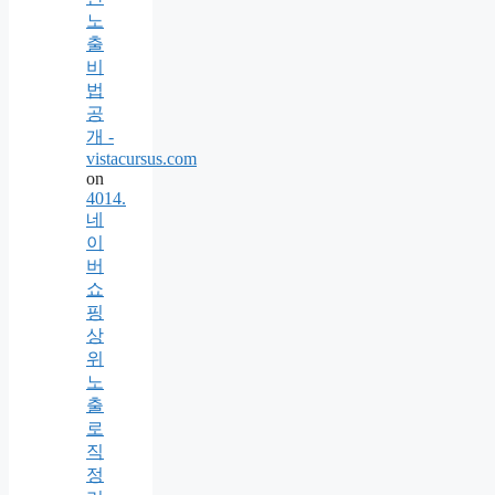
노
출
비
법
공
개 -
vistacursus.com
on
4014.
네
이
버
쇼
핑
상
위
노
출
로
직
정