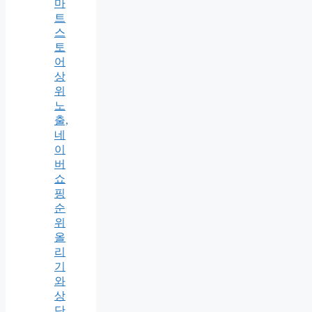
마
트
스
토
어
상
위
노
출,
네
이
버
쇼
핑
순
위
올
리
기
와
상
단