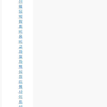
산
웨
딩
박
람
회
비
용
비
교
와
절
차
핵
심
정
리
웹
사
이
트
상