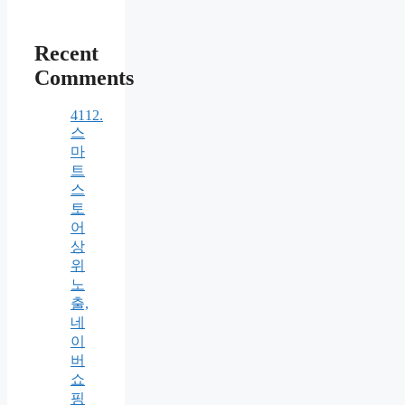
Recent
Comments
4112.
스
마
트
스
토
어
상
위
노
출,
네
이
버
쇼
핑