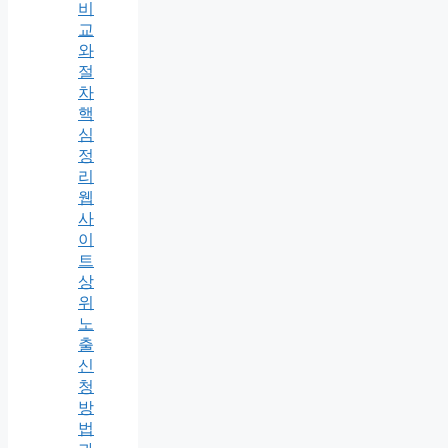
비
교
와
절
차
핵
심
정
리
웹
사
이
트
상
위
노
출
신
청
방
법