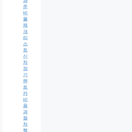
과
준
비
물
체
크
리
스
트
신
차
장
기
렌
트
카
비
용
과
절
차
핵