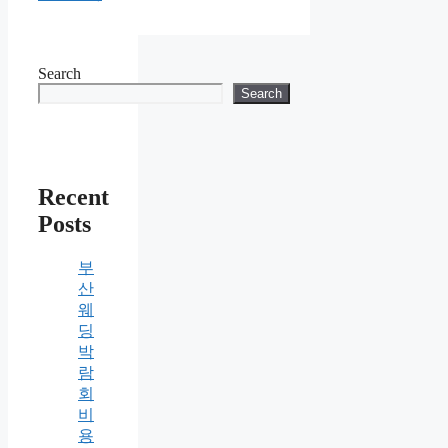
Search
Search
Recent
Posts
부
산
웨
딩
박
람
회
비
용