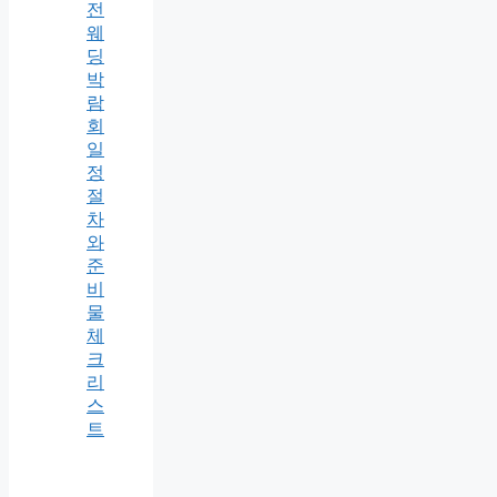
전
웨
딩
박
람
회
일
정
절
차
와
준
비
물
체
크
리
스
트