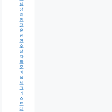
심
정
리
인
천
운
전
연
수
절
차
와
준
비
물
체
크
리
스
트
대