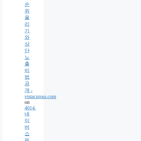
순
위
올
리
기
와
상
단
노
출
비
법
공
개 -
vistacursus.com
on
4014.
네
이
버
쇼
핑