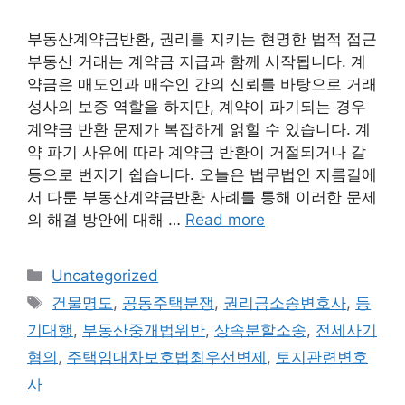
부동산계약금반환, 권리를 지키는 현명한 법적 접근
부동산 거래는 계약금 지급과 함께 시작됩니다. 계
약금은 매도인과 매수인 간의 신뢰를 바탕으로 거래
성사의 보증 역할을 하지만, 계약이 파기되는 경우
계약금 반환 문제가 복잡하게 얽힐 수 있습니다. 계
약 파기 사유에 따라 계약금 반환이 거절되거나 갈
등으로 번지기 쉽습니다. 오늘은 법무법인 지름길에
서 다룬 부동산계약금반환 사례를 통해 이러한 문제
의 해결 방안에 대해 …
Read more
Categories
Uncategorized
Tags
건물명도
,
공동주택분쟁
,
권리금소송변호사
,
등
기대행
,
부동산중개법위반
,
상속분할소송
,
전세사기
혐의
,
주택임대차보호법최우선변제
,
토지관련변호
사