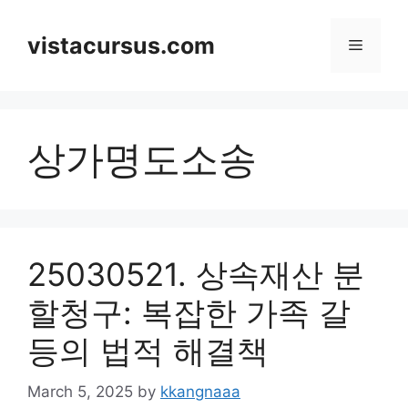
Skip
to
vistacursus.com
Menu
content
상가명도소송
25030521. 상속재산 분
할청구: 복잡한 가족 갈
등의 법적 해결책
March 5, 2025
by
kkangnaaa