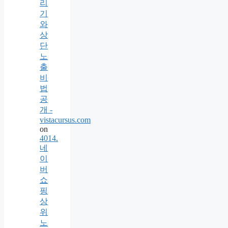
리
기
와
상
단
노
출
비
법
공
개 -
vistacursus.com
on
4014.
네
이
버
쇼
핑
상
위
노