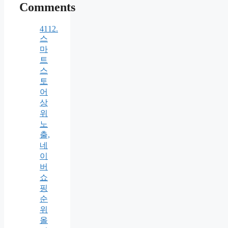
Comments
4112.
스
마
트
스
토
어
상
위
노
출,
네
이
버
쇼
핑
순
위
올