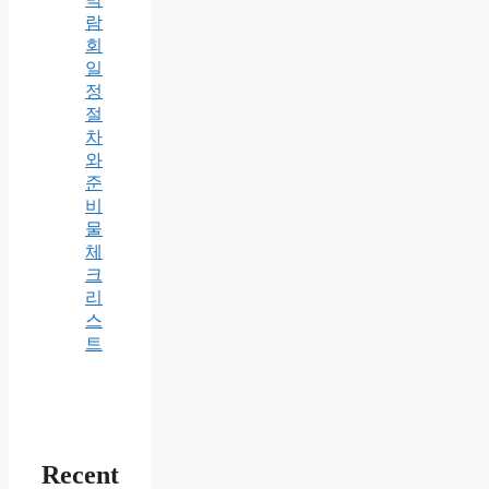
람
회
일
정
절
차
와
준
비
물
체
크
리
스
트
Recent