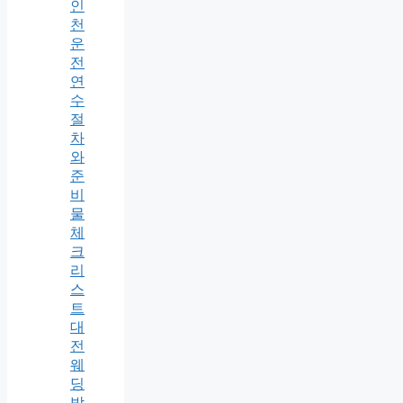
인
천
운
전
연
수
절
차
와
준
비
물
체
크
리
스
트
대
전
웨
딩
박