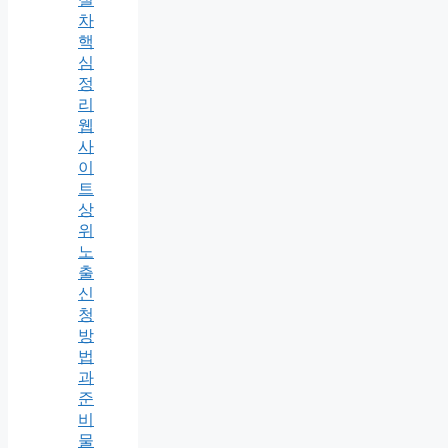
차
핵
심
정
리
웹
사
이
트
상
위
노
출
신
청
방
법
과
준
비
물