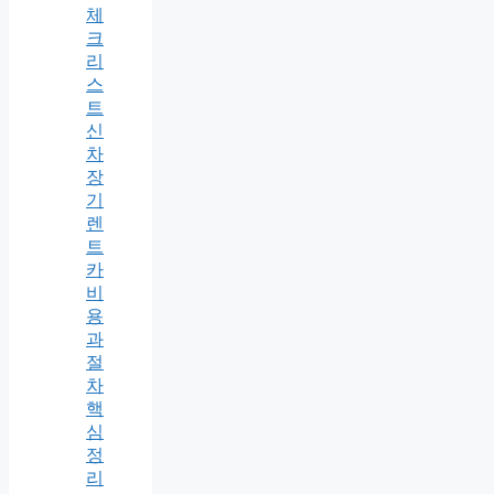
체
크
리
스
트
신
차
장
기
렌
트
카
비
용
과
절
차
핵
심
정
리