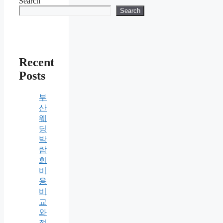
Search
Search
Recent
Posts
부
산
웨
딩
박
람
회
비
용
비
교
와
절