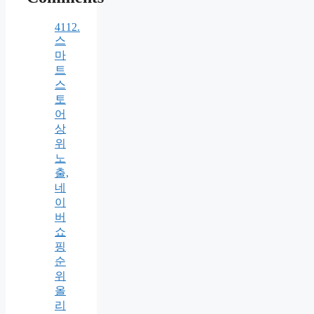
4112.
스
마
트
스
토
어
상
위
노
출,
네
이
버
쇼
핑
순
위
올
리