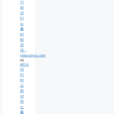
기
와
상
단
노
출
비
법
공
개 -
vistacursus.com
on
4014.
네
이
버
쇼
핑
상
위
노
출