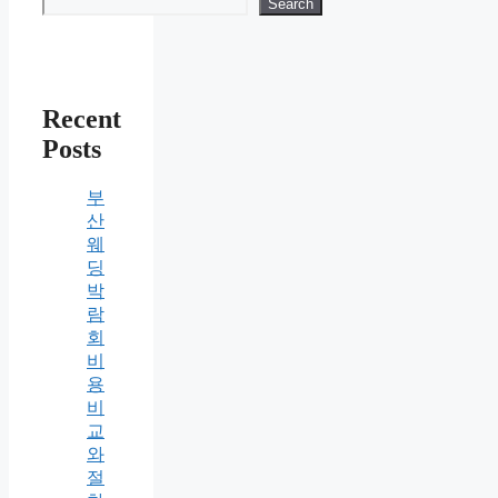
Search
Recent
Posts
부
산
웨
딩
박
람
회
비
용
비
교
와
절