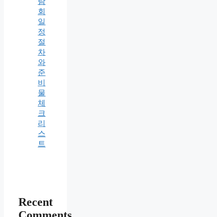
람
회
일
정
절
차
와
준
비
물
체
크
리
스
트
Recent
Comments