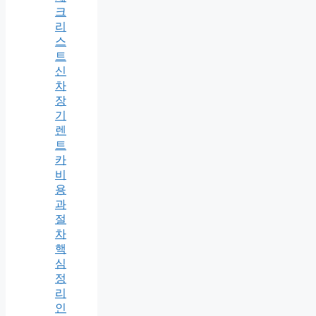
크
리
스
트
신
차
장
기
렌
트
카
비
용
과
절
차
핵
심
정
리
인