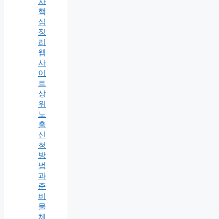
차
핵
심
정
리
웹
사
이
트
상
위
노
출
신
청
방
법
과
준
비
물
체