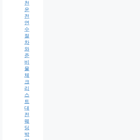
천
운
전
연
수
절
차
와
준
비
물
체
크
리
스
트
대
전
웨
딩
박