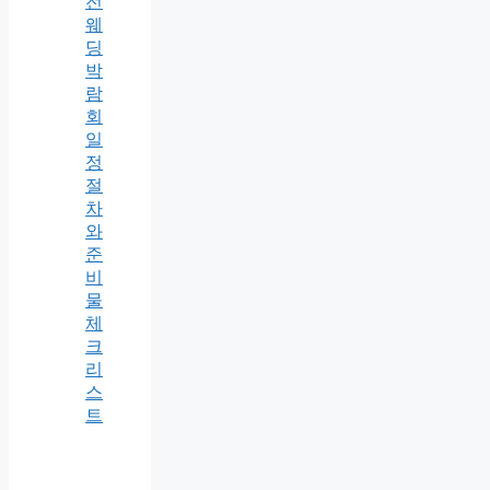
전
웨
딩
박
람
회
일
정
절
차
와
준
비
물
체
크
리
스
트