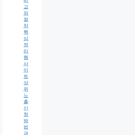
비
교
와
절
차
핵
심
정
리
웹
사
이
트
상
위
노
출
신
청
방
법
과