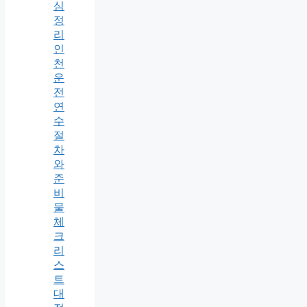
심
정
리
인
천
운
전
연
수
절
차
와
준
비
물
체
크
리
스
트
대