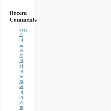
Recent
Comments
4112.
스
마
트
스
토
어
상
위
노
출,
네
이
버
쇼
핑