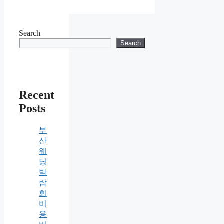
Search
Search
Recent
Posts
부
산
웨
딩
박
람
회
비
용