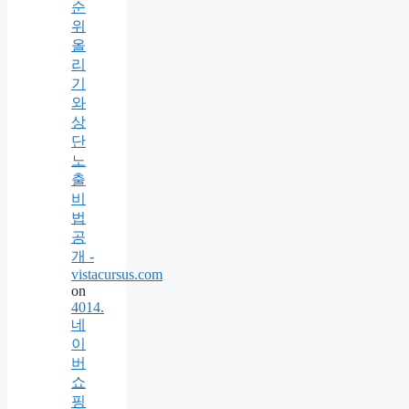
순
위
올
리
기
와
상
단
노
출
비
법
공
개 -
vistacursus.com
on
4014.
네
이
버
쇼
핑