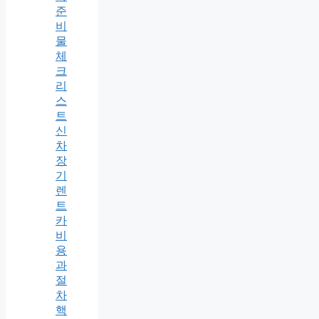
준
비
물
체
크
리
스
트
신
차
장
기
렌
트
카
비
용
과
절
차
핵