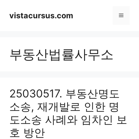
Skip
to
vistacursus.com
Menu
content
부동산법률사무소
25030517. 부동산명도
소송, 재개발로 인한 명
도소송 사례와 임차인 보
호 방안