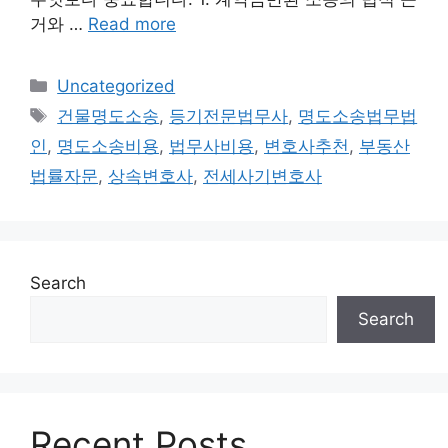
거와 …
Read more
Categories
Uncategorized
Tags
건물명도소송
,
등기전문법무사
,
명도소송법무법
인
,
명도소송비용
,
법무사비용
,
변호사추천
,
부동산
법률자문
,
상속변호사
,
전세사기변호사
Search
Search
Recent Posts