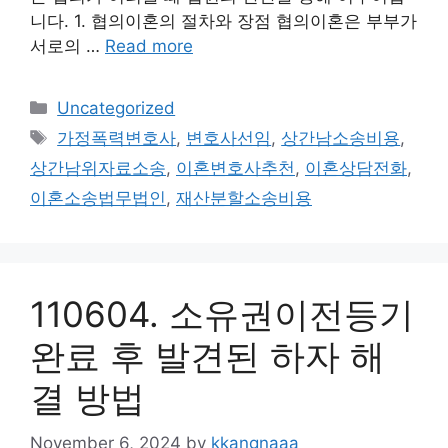
니다. 1. 협의이혼의 절차와 장점 협의이혼은 부부가
서로의 …
Read more
Categories
Uncategorized
Tags
가정폭력변호사
,
변호사선임
,
상간남소송비용
,
상간남위자료소송
,
이혼변호사추천
,
이혼상담전화
,
이혼소송법무법인
,
재산분할소송비용
110604. 소유권이전등기
완료 후 발견된 하자 해
결 방법
November 6, 2024
by
kkangnaaa