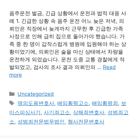
음주운전 벌금, 긴급 상황에서 운전과 법적 대응 사
례 1. 긴급한 상황 속 음주 운전 어느 늦은 저녁, 의
뢰인은 직장에서 늦게까지 근무한 후 긴급한 가족
사정으로 인해 급히 집으로 돌아가야 했습니다. 가
족 중 한 명이 갑작스럽게 병원에 입원해야 하는 상
황이었기에, 의뢰인은 술을 마신 상태에서 차량을
운전하게 되었습니다. 운전 도중 교통 경찰에게 적
발되었고, 검사의 조사 결과 의뢰인의 …
Read
more
Categories
Uncategorized
Tags
명의도용변호사
,
배임횡령고소
,
배임횡령죄
,
보
이스피싱사기
,
사기죄고소
,
상해죄변호사
,
성범죄고
소
,
성범죄전문법무법인
,
형사전문변호사