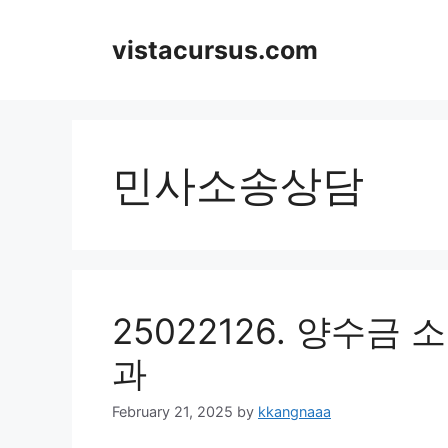
Skip
to
vistacursus.com
content
민사소송상담
25022126. 양수금
과
February 21, 2025
by
kkangnaaa