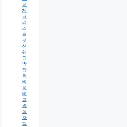
교
체
크
리
스
트
부
산
웨
딩
박
람
회
비
용
비
교
와
절
차
핵