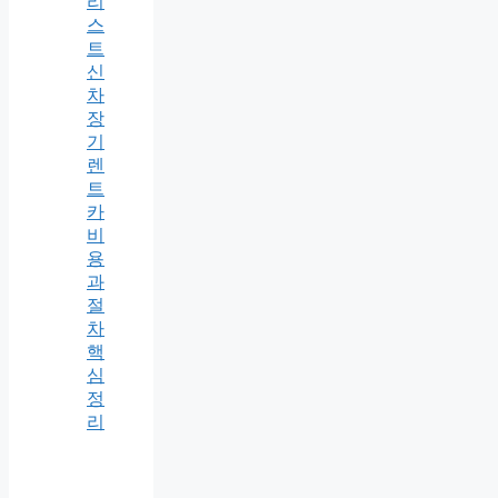
리
스
트
신
차
장
기
렌
트
카
비
용
과
절
차
핵
심
정
리