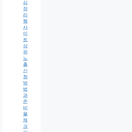
심
정
리
웹
사
이
트
상
위
노
출
신
청
방
법
과
준
비
물
체
크