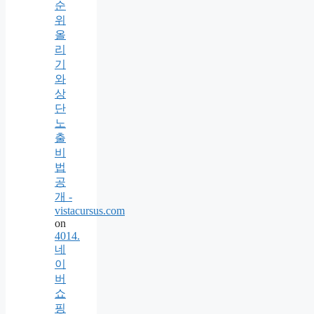
순
위
올
리
기
와
상
단
노
출
비
법
공
개 -
vistacursus.com
on
4014.
네
이
버
쇼
핑