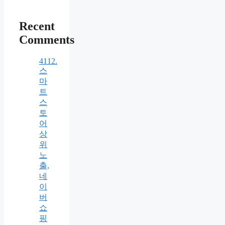
Recent
Comments
4112.
스
마
트
스
토
어
상
위
노
출,
네
이
버
쇼
핑