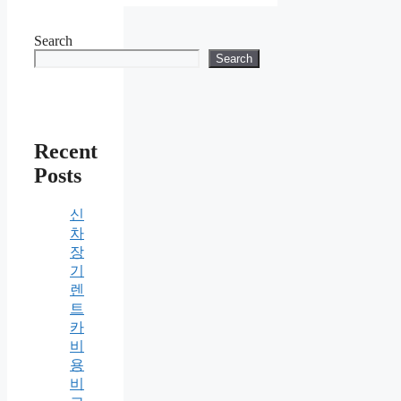
Search
Search
Recent
Posts
신
차
장
기
렌
트
카
비
용
비