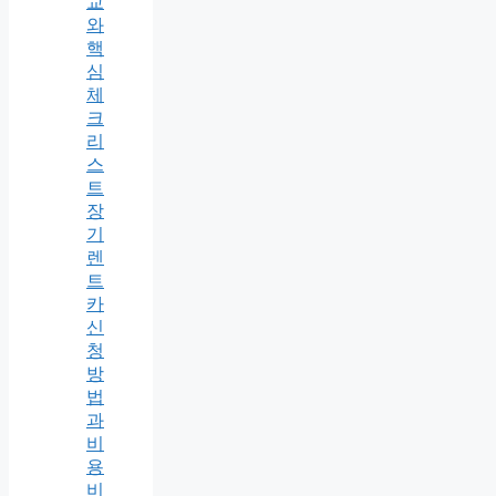
교
와
핵
심
체
크
리
스
트
장
기
렌
트
카
신
청
방
법
과
비
용
비