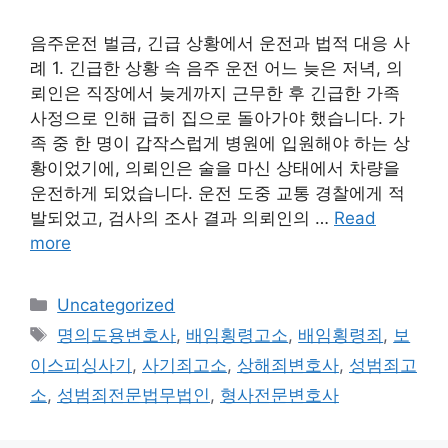
음주운전 벌금, 긴급 상황에서 운전과 법적 대응 사
례 1. 긴급한 상황 속 음주 운전 어느 늦은 저녁, 의
뢰인은 직장에서 늦게까지 근무한 후 긴급한 가족
사정으로 인해 급히 집으로 돌아가야 했습니다. 가
족 중 한 명이 갑작스럽게 병원에 입원해야 하는 상
황이었기에, 의뢰인은 술을 마신 상태에서 차량을
운전하게 되었습니다. 운전 도중 교통 경찰에게 적
발되었고, 검사의 조사 결과 의뢰인의 …
Read
more
Categories
Uncategorized
Tags
명의도용변호사
,
배임횡령고소
,
배임횡령죄
,
보
이스피싱사기
,
사기죄고소
,
상해죄변호사
,
성범죄고
소
,
성범죄전문법무법인
,
형사전문변호사