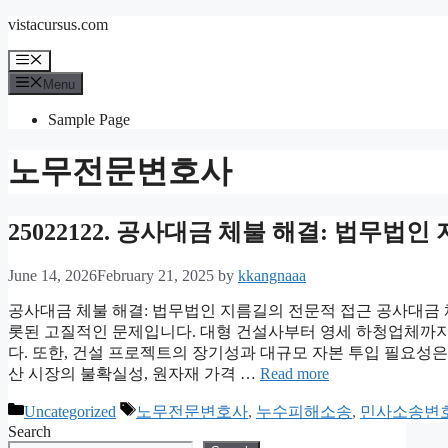
Skip
vistacursus.com
to
content
Menu
Menu
Sample Page
노무전문변호사
25022122. 공사대금 체불 해결: 법무법
June 14, 2026
February 21, 2025
by
kkangnaaa
공사대금 체불 해결: 법무법인 지름길의 전문적 접근 공사대금
롯된 고질적인 문제입니다. 대형 건설사부터 영세 하청업체까지
다. 또한, 건설 프로젝트의 장기성과 대규모 자본 투입 필요성은
산 시장의 불확실성, 원자재 가격 …
Read more
Categories
Tags
Uncategorized
노무전문변호사
,
누수피해소송
,
민사소송변
Search