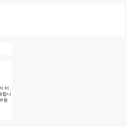
서 비
초래합니
 부동