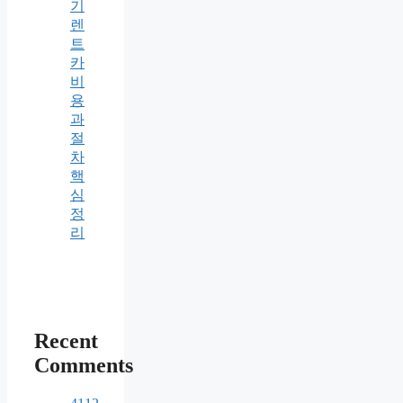
기
렌
트
카
비
용
과
절
차
핵
심
정
리
Recent
Comments