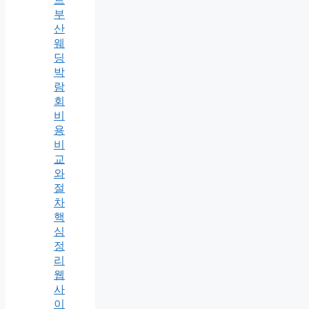
부
산
웨
딩
박
람
회
비
용
비
교
와
절
차
핵
심
정
리
웹
사
이