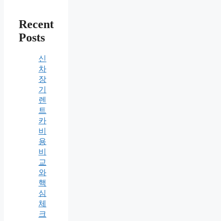
Recent
Posts
신
차
장
기
렌
트
카
비
용
비
교
와
핵
심
체
크