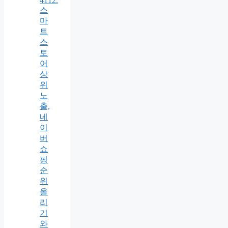
4112.
스
마
트
스
토
어
상
위
노
출,
네
이
버
쇼
핑
순
위
올
리
기
와