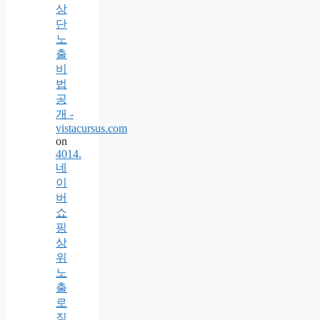
상
단
노
출
비
법
공
개 -
vistacursus.com
on
4014.
네
이
버
쇼
핑
상
위
노
출
로
직