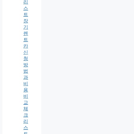
리
스
트
장
기
렌
트
카
신
청
방
법
과
비
용
비
교
체
크
리
스
트