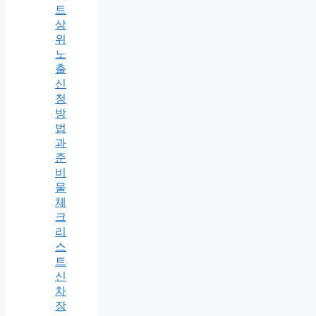
트
상
위
노
출
신
청
방
법
과
준
비
물
체
크
리
스
트
신
차
장