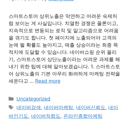
스마트스토어 상위노출은 막연하고 어려운 숙제처
럼 보이는 게 사실입니다. 치열한 경쟁은 물론이고,
지속적으로 변동되는 로직 및 알고리즘으로 어려움
을 겪기도 합니다. 첫 페이지에 노출되어야 고객의
눈에 띌 확률도 높아지고, 매출 상승이라는 최종 목
적지에 도달할 수 있습니다. 네이버쇼핑 순위 올리
기, 스마트스토어 상단노출이라는 어려운 과제를 해
내기 위한 팁에 대해 알아보겠습니다. 1. 스마트스토
어 상위노출의 기본 아무리 화려하게 마케팅 전략을
세운다고 …
Read more
Categories
Uncategorized
Tags
네이버검색
,
네이버마케팅
,
네이버신뢰도
,
네이
버인기도
,
네이버적합도
,
온라인종합마케팅