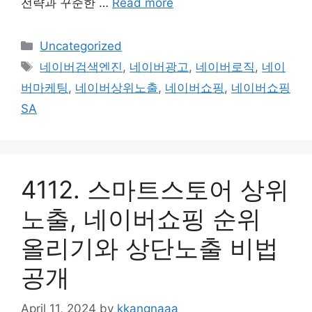
전략과 꾸준한 …
Read more
Categories
Uncategorized
Tags
네이버검색엔진
,
네이버광고
,
네이버로직
,
네이
버마케팅
,
네이버상위노출
,
네이버쇼핑
,
네이버쇼핑
SA
4112. 스마트스토어 상위
노출, 네이버쇼핑 순위
올리기와 상단노출 비법
공개
April 11, 2024
by
kkangnaaa