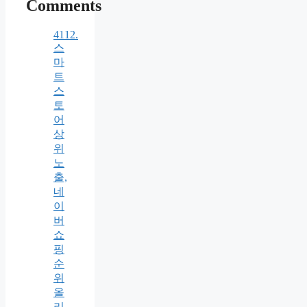
Comments
4112.
스
마
트
스
토
어
상
위
노
출,
네
이
버
쇼
핑
순
위
올
리