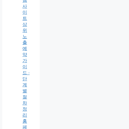
웹
사
이
트
상
위
노
출
예
약
가
이
드 ·
단
계
별
절
차
정
리
홈
페