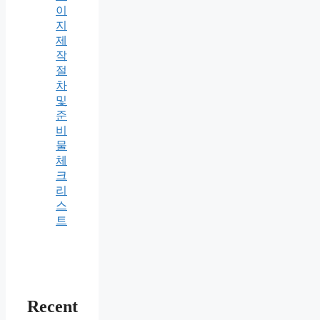
이
지
제
작
절
차
및
준
비
물
체
크
리
스
트
Recent