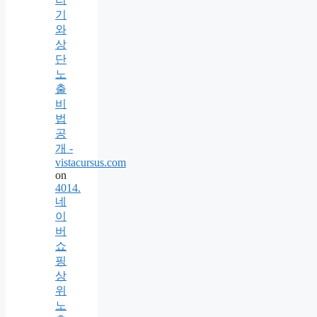
기
와
상
단
노
출
비
법
공
개 -
vistacursus.com
on
4014.
네
이
버
쇼
핑
상
위
노