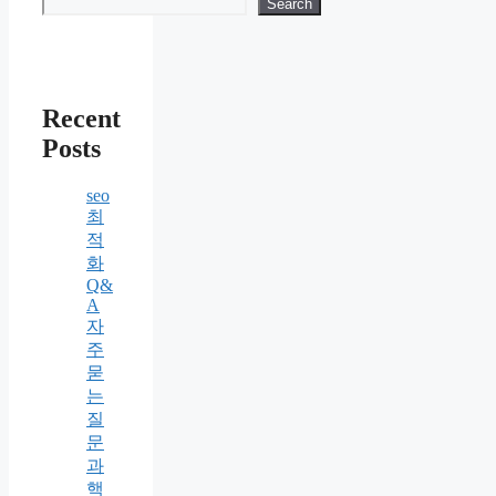
Search
Recent
Posts
seo
최
적
화
Q&
A
자
주
묻
는
질
문
과
핵