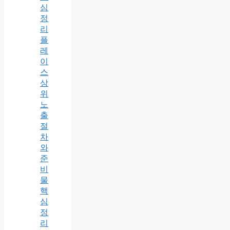
심
정
리
플
레
이
스
상
위
노
출
절
차
와
준
비
물
핵
심
정
리