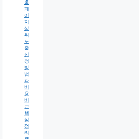
홈
페
이
지
상
위
노
출
신
청
방
법
과
비
용
비
교
핵
심
정
리