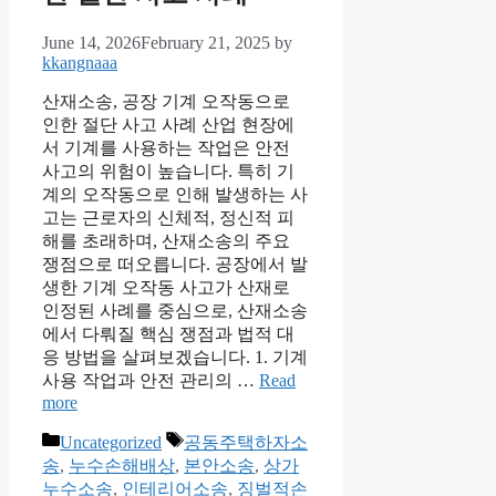
June 14, 2026
February 21, 2025
by
kkangnaaa
산재소송, 공장 기계 오작동으로
인한 절단 사고 사례 산업 현장에
서 기계를 사용하는 작업은 안전
사고의 위험이 높습니다. 특히 기
계의 오작동으로 인해 발생하는 사
고는 근로자의 신체적, 정신적 피
해를 초래하며, 산재소송의 주요
쟁점으로 떠오릅니다. 공장에서 발
생한 기계 오작동 사고가 산재로
인정된 사례를 중심으로, 산재소송
에서 다뤄질 핵심 쟁점과 법적 대
응 방법을 살펴보겠습니다. 1. 기계
사용 작업과 안전 관리의 …
Read
more
Categories
Tags
Uncategorized
공동주택하자소
송
,
누수손해배상
,
본안소송
,
상가
누수소송
,
인테리어소송
,
징벌적손