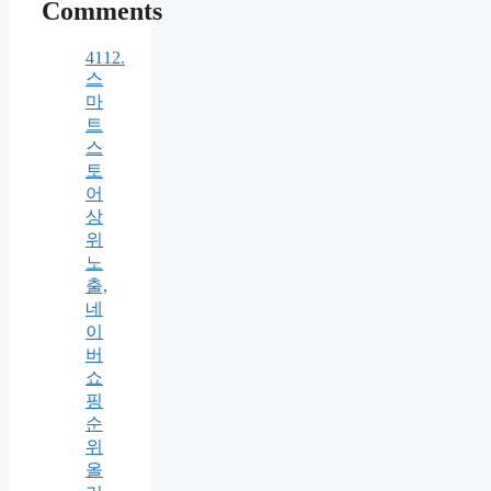
Comments
4112.
스
마
트
스
토
어
상
위
노
출,
네
이
버
쇼
핑
순
위
올