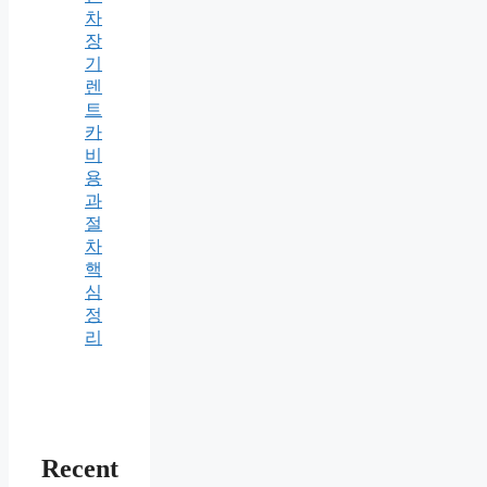
차
장
기
렌
트
카
비
용
과
절
차
핵
심
정
리
Recent