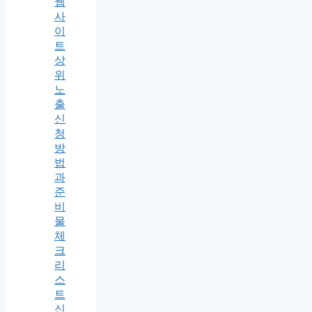
웹
사
이
트
상
위
노
출
신
청
방
법
과
준
비
물
체
크
리
스
트
신