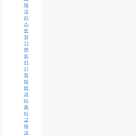
체
크
리
스
트
장
기
렌
트
카
신
청
방
법
과
비
용
비
교
체
크