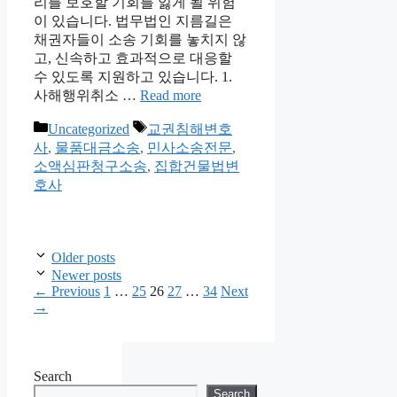
리를 보호할 기회를 잃게 될 위험
이 있습니다. 법무법인 지름길은
채권자들이 소송 기회를 놓치지 않
고, 신속하고 효과적으로 대응할
수 있도록 지원하고 있습니다. 1.
사해행위취소 …
Read more
Categories
Tags
Uncategorized
교권침해변호
사
,
물품대금소송
,
민사소송전문
,
소액심판청구소송
,
집합건물법변
호사
Older posts
Newer posts
Page
Page
Page
Page
Page
←
Previous
1
…
25
26
27
…
34
Next
→
Search
Search