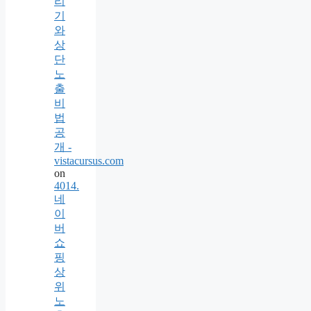
리
기
와
상
단
노
출
비
법
공
개 -
vistacursus.com
on
4014.
네
이
버
쇼
핑
상
위
노