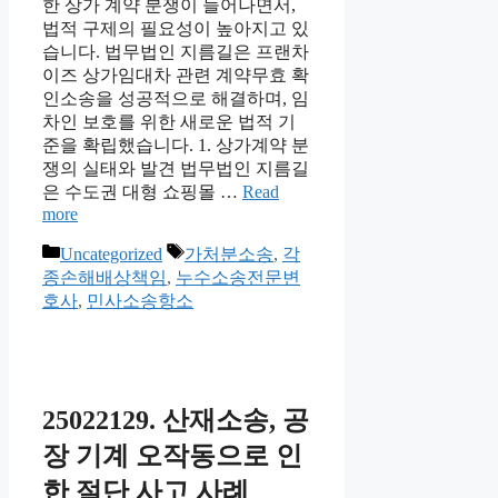
한 상가 계약 분쟁이 늘어나면서,
법적 구제의 필요성이 높아지고 있
습니다. 법무법인 지름길은 프랜차
이즈 상가임대차 관련 계약무효 확
인소송을 성공적으로 해결하며, 임
차인 보호를 위한 새로운 법적 기
준을 확립했습니다. 1. 상가계약 분
쟁의 실태와 발견 법무법인 지름길
은 수도권 대형 쇼핑몰 …
Read
more
Categories
Tags
Uncategorized
가처분소송
,
각
종손해배상책임
,
누수소송전문변
호사
,
민사소송항소
25022129. 산재소송, 공
장 기계 오작동으로 인
한 절단 사고 사례