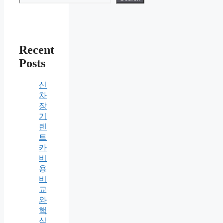
Recent
Posts
신
차
장
기
렌
트
카
비
용
비
교
와
핵
심