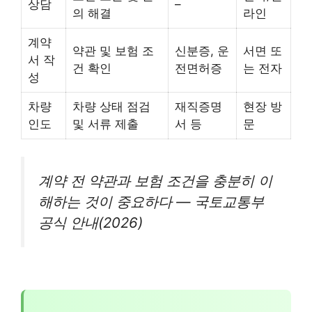
상담
–
의 해결
라인
계약
약관 및 보험 조
신분증, 운
서면 또
서 작
건 확인
전면허증
는 전자
성
차량
차량 상태 점검
재직증명
현장 방
인도
및 서류 제출
서 등
문
계약 전 약관과 보험 조건을 충분히 이
해하는 것이 중요하다 — 국토교통부
공식 안내(2026)