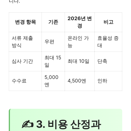
니다.
2026년 변
변경 항목
기존
비고
경
서류 제출
온라인 가
효율성 증
우편
방식
능
대
최대 15
심사 기간
최대 10일
단축
일
5,000
수수료
4,500엔
인하
엔
✍ 3. 비용 산정과