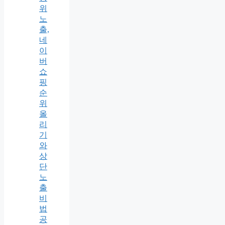
위
노
출,
네
이
버
쇼
핑
순
위
올
리
기
와
상
단
노
출
비
법
공