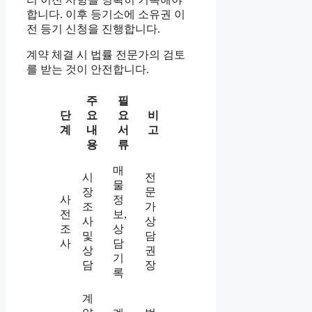
합니다. 이후 등기소에 소유권 이
전 등기 신청을 진행합니다.
계약 체결 시 법률 전문가의 검토
를 받는 것이 안전합니다.
주
필
단
요
요
비
계
내
서
고
용
류
매
시
전
물
장
문
사
정
조
가
전
보,
사
상
조
상
및
담
사
담
상
권
기
담
장
록
계