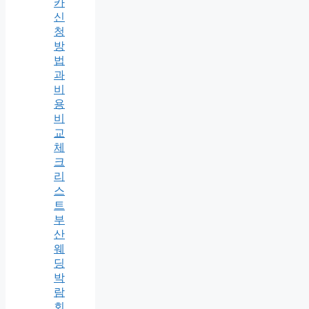
카
신
청
방
법
과
비
용
비
교
체
크
리
스
트
부
산
웨
딩
박
람
회