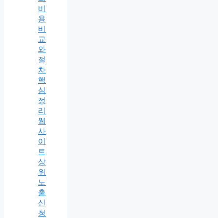
비
용
비
교
와
절
차
핵
심
정
리
웹
사
이
트
상
위
노
출
신
청