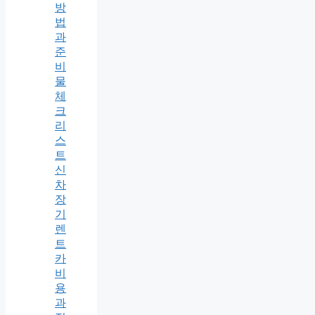
방
법
과
준
비
물
체
크
리
스
트
신
차
장
기
렌
트
카
비
용
과