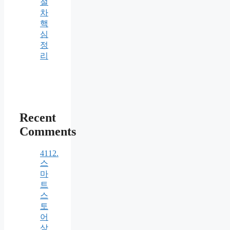
절
차
핵
심
정
리
Recent
Comments
4112.
스
마
트
스
토
어
상