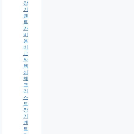
장
기
렌
트
카
비
용
비
교
와
핵
심
체
크
리
스
트
장
기
렌
트