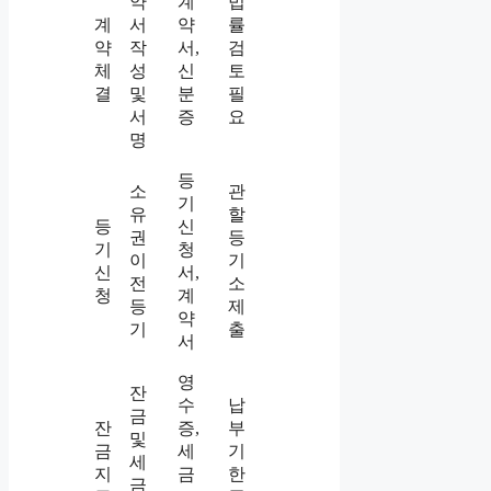
약
계
법
계
서
약
률
약
작
서,
검
체
성
신
토
결
및
분
필
서
증
요
명
등
소
관
기
유
할
등
신
권
등
기
청
이
기
신
서,
전
소
청
계
등
제
약
기
출
서
영
잔
수
납
금
잔
증,
부
및
금
세
기
세
지
금
한
금