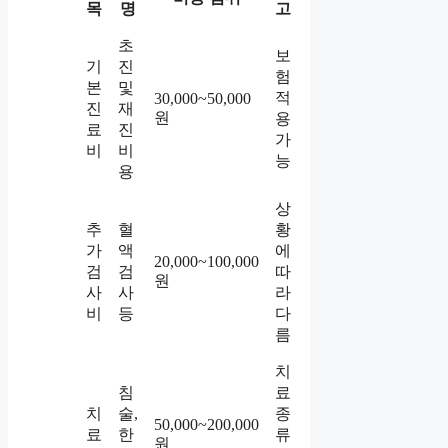
목
명
고
초
보
기
진
험
본
및
적
30,000~50,000
진
재
원
용
료
진
가
비
비
능
용
상
추
혈
황
가
액
에
20,000~100,000
검
검
따
원
사
사
라
비
등
다
름
치
침
료
치
술,
종
50,000~200,000
료
한
류
원