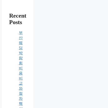
Recent
Posts
부
산
웨
딩
박
람
회
비
용
비
교
와
절
차
핵