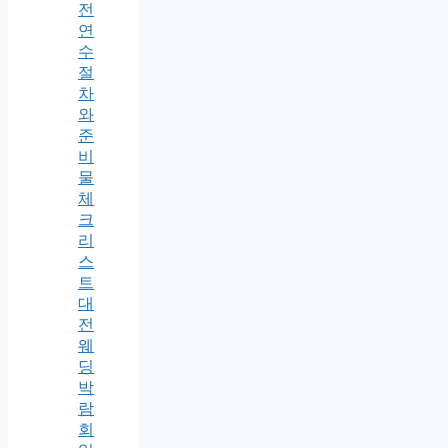
전
연
수
절
차
와
준
비
물
체
크
리
스
트
대
전
웨
딩
박
람
회