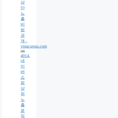
상
단
노
출
비
법
공
개 -
vistacursus.com
on
4014.
네
이
버
쇼
핑
상
위
노
출
로
직