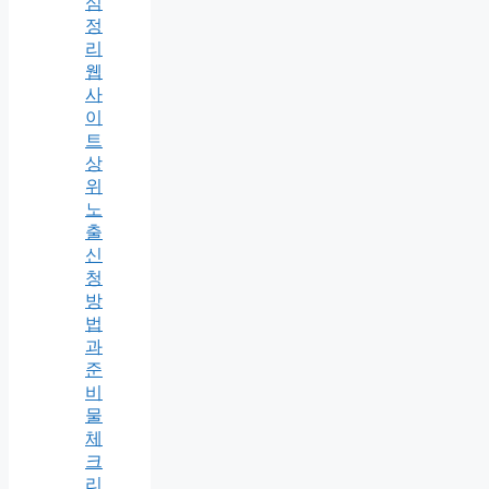
심
정
리
웹
사
이
트
상
위
노
출
신
청
방
법
과
준
비
물
체
크
리