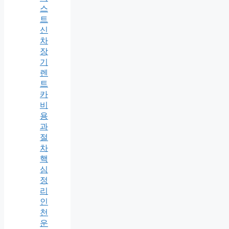
스
트
신
차
장
기
렌
트
카
비
용
과
절
차
핵
심
정
리
인
천
운