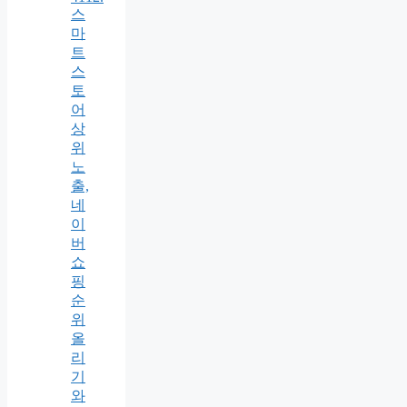
스
마
트
스
토
어
상
위
노
출,
네
이
버
쇼
핑
순
위
올
리
기
와