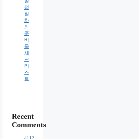
일
정
절
차
와
준
비
물
체
크
리
스
트
Recent
Comments
4112.