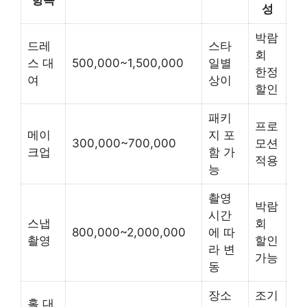
항목
성
박람
드레
스타
회
스 대
500,000~1,500,000
일별
한정
여
상이
할인
패키
프로
메이
지 포
300,000~700,000
모션
크업
함 가
적용
능
촬영
박람
시간
스냅
회
800,000~2,000,000
에 따
촬영
할인
라 변
가능
동
장소
조기
홀 대