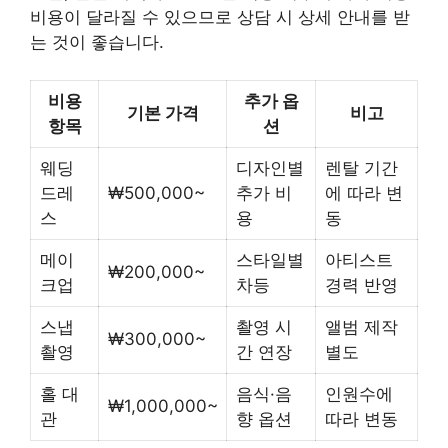
비용이 달라질 수 있으므로 상담 시 상세 안내를 받
는 것이 좋습니다.
비용
추가 옵
기본 가격
비고
항목
션
웨딩
디자인별
렌탈 기간
드레
₩500,000~
추가 비
에 따라 변
스
용
동
메이
스타일별
아티스트
₩200,000~
크업
차등
경력 반영
스냅
촬영 시
앨범 제작
₩300,000~
촬영
간 연장
별도
홀 대
음식·음
인원수에
₩1,000,000~
관
향 옵션
따라 변동