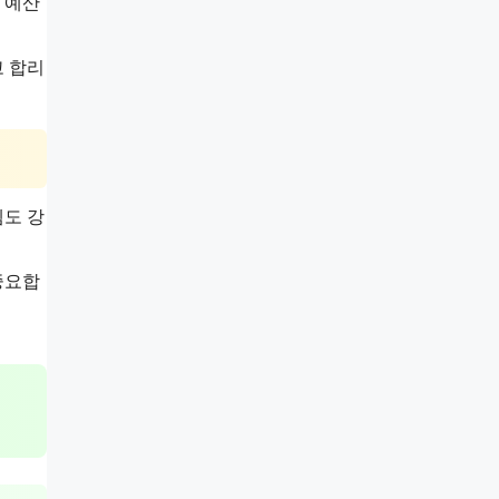
 예산
고 합리
템도 강
중요합