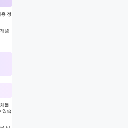
비용 정
 개념
업체들
수 있습
을 비