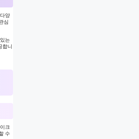
 다양
 관심
 있는
제공합니
메이크
할 수