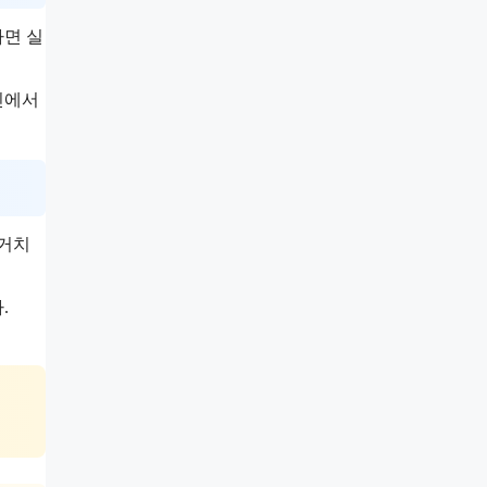
하면 실
인에서
 거치
.