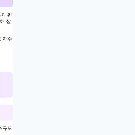
용과 편
해 상
고 자주
 소규모