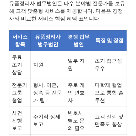
유품정리사 법무법인은 다수 분야별 전문가를 보유
해 고객 맞춤형 서비스를 제공합니다. 다음은 경쟁
사와 비교한 서비스 핵심 혜택 표입니다.
서비스
유품정리사
경쟁 법무
특징 및 장점
항목
법무법인
법인
무료
일부 지
초기 접근성
초기
지원
원
우수
상담
전문가
형사, 이혼,
주로 개
다학제 협업
그룹
상속 등 전문
인 변호
으로 통합 솔
협업
가 팀
사
루션
사건
변호사
주기적 상세
고객 신뢰 및
진행
별도 문
보고
만족도 향상
보고
의 필요