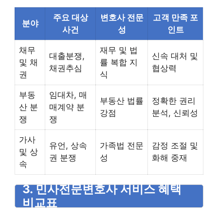
주요 대상
변호사 전문
고객 만족 포
분야
사건
성
인트
채무
재무 및 법
대출분쟁,
신속 대처 및
및 채
률 복합 지
채권추심
협상력
권
식
부동
임대차, 매
부동산 법률
정확한 권리
산 분
매계약 분
강점
분석, 신뢰성
쟁
쟁
가사
유언, 상속
가족법 전문
감정 조절 및
및 상
권 분쟁
성
화해 중재
속
3. 민사전문변호사 서비스 혜택
비교표