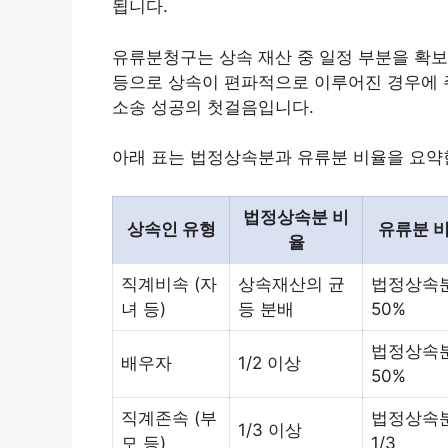
됩니다.
유류분청구는 상속 재산 중 일정 부분을 확보
등으로 상속이 편파적으로 이루어진 경우에 
소송 성공의 첫걸음입니다.
아래 표는 법정상속분과 유류분 비율을 요약
법정상속분 비
상속인 유형
유류분 
율
직계비속 (자
상속재산의 균
법정상속
녀 등)
등 분배
50%
법정상속
배우자
1/2 이상
50%
직계존속 (부
법정상속
1/3 이상
모 등)
1/3