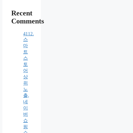
Recent
Comments
4112.
스
마
트
스
토
어
상
위
노
출,
네
이
버
쇼
핑
순