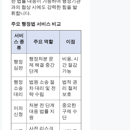
한 법률 대응이 가능하여 행정기관
과의 협상 시에도 강력한 힘을 발
휘합니다.
주요 행정법 서비스 비교
서비
스 종
주요 역할
이점
류
행정처분 문
비용, 시
행정
제 해결 중간
간 절감
심판
단계
가능
행정
법원 소송 절
법적 권
소송
차 대리 및 전
리 철저
대리
략 수립
보호
처분 전 단계
중요한
이의
대응 법률 지
구제 수
신청
원
단
사전 리스크