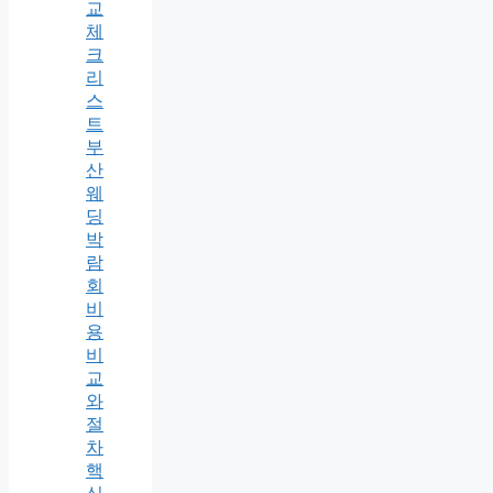
교
체
크
리
스
트
부
산
웨
딩
박
람
회
비
용
비
교
와
절
차
핵