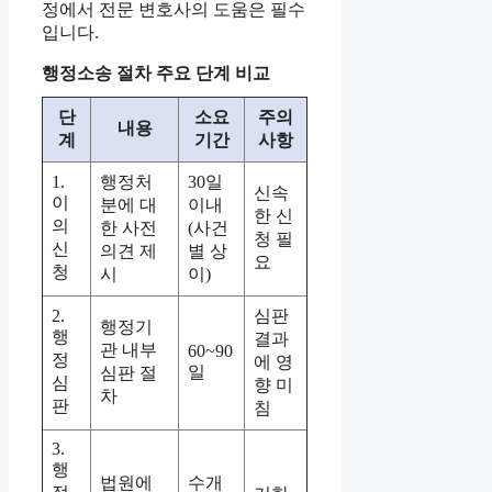
정에서 전문 변호사의 도움은 필수
입니다.
행정소송 절차 주요 단계 비교
단
소요
주의
내용
계
기간
사항
1.
행정처
30일
신속
이
분에 대
이내
한 신
의
한 사전
(사건
청 필
신
의견 제
별 상
요
청
시
이)
2.
심판
행정기
행
결과
관 내부
60~90
정
에 영
일
심판 절
심
향 미
차
판
침
3.
행
법원에
수개