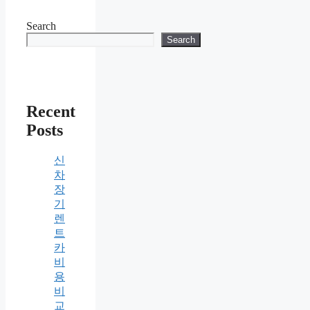
Search
Search
Recent
Posts
신
차
장
기
렌
트
카
비
용
비
교