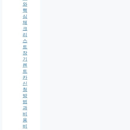
와
핵
심
체
크
리
스
트
장
기
렌
트
카
신
청
방
법
과
비
용
비