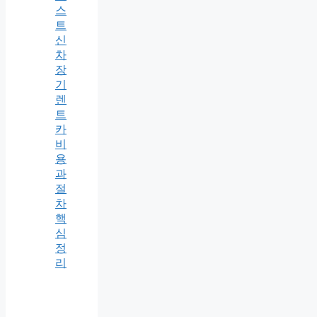
스
트
신
차
장
기
렌
트
카
비
용
과
절
차
핵
심
정
리