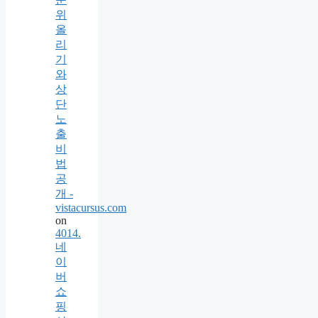
위
올
리
기
와
상
단
노
출
비
법
공
개 -
vistacursus.com
on
4014.
네
이
버
쇼
핑