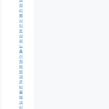
심
정
리
웹
사
이
트
상
위
노
출
신
청
방
법
과
준
비
물
체
크
리