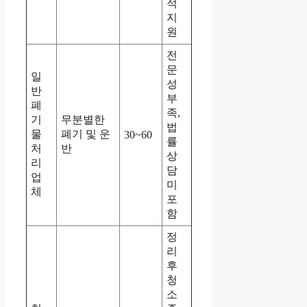
적
지
원
전
문
일
성
반
부
폐
족,
기
무분별한
법
물
폐기 및 운
30~60
률
처
반
상
리
담
업
미
체
포
함
정
리
후
청
소