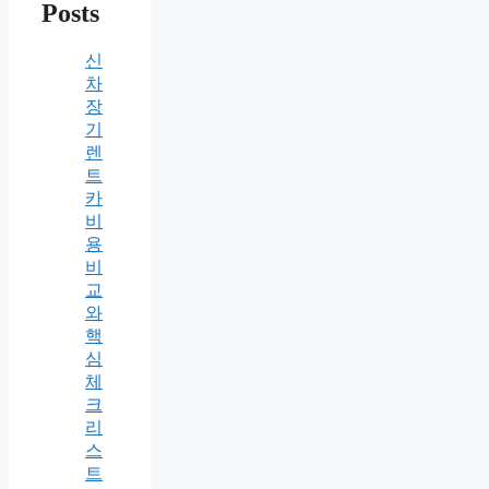
Posts
신
차
장
기
렌
트
카
비
용
비
교
와
핵
심
체
크
리
스
트