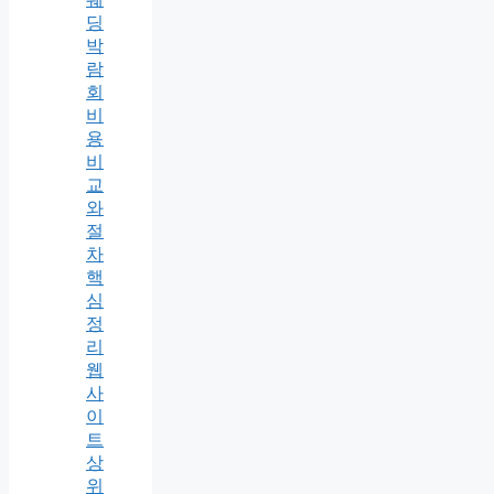
딩
박
람
회
비
용
비
교
와
절
차
핵
심
정
리
웹
사
이
트
상
위