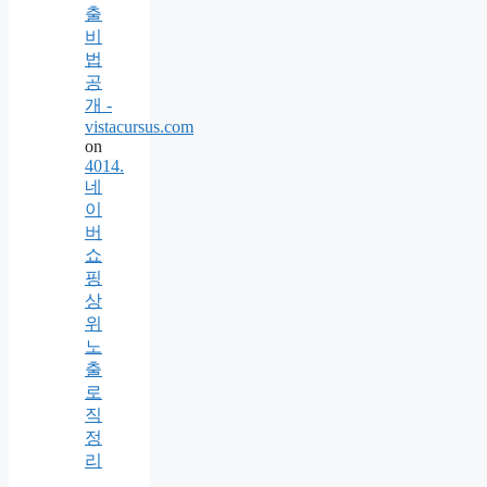
출
비
법
공
개 -
vistacursus.com
on
4014.
네
이
버
쇼
핑
상
위
노
출
로
직
정
리