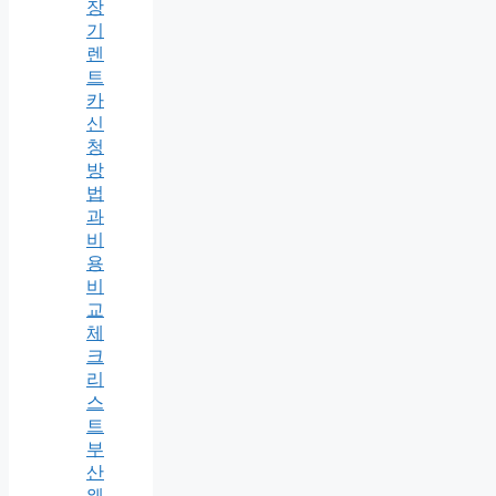
장
기
렌
트
카
신
청
방
법
과
비
용
비
교
체
크
리
스
트
부
산
웨