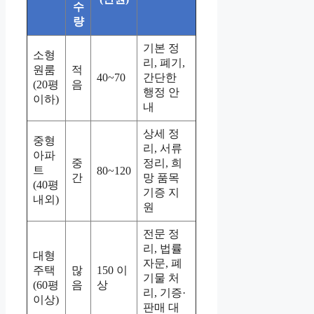
수
량
기본 정
소형
리, 폐기,
원룸
적
40~70
간단한
(20평
음
행정 안
이하)
내
상세 정
중형
리, 서류
아파
중
정리, 희
트
80~120
간
망 품목
(40평
기증 지
내외)
원
전문 정
리, 법률
대형
자문, 폐
주택
많
150 이
기물 처
(60평
음
상
리, 기증·
이상)
판매 대