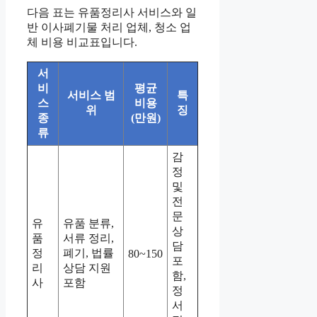
다음 표는 유품정리사 서비스와 일
반 이사폐기물 처리 업체, 청소 업
체 비용 비교표입니다.
서
비
평균
서비스 범
특
스
비용
위
징
종
(만원)
류
감
정
및
전
문
유
유품 분류,
상
품
서류 정리,
담
정
폐기, 법률
80~150
포
리
상담 지원
함,
사
포함
정
서