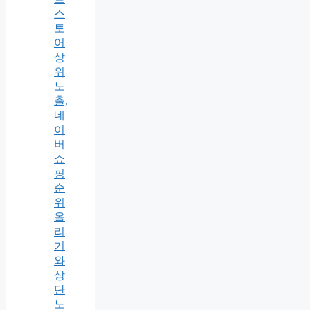
스
토
어
상
위
노
출,
네
이
버
쇼
핑
순
위
올
리
기
와
상
단
노