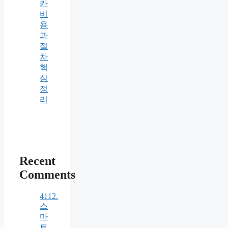
카
비
용
과
절
차
핵
심
정
리
Recent
Comments
4112.
스
마
트