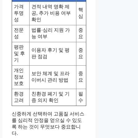
가격
견적 내역 명확 제
핵
투명
공, 추가 비용 여부
심
성
확인
전문
법률·심리 지원 가
중
성
능 여부
요
평판
이용자 후기 및 평
중
및 후
판 점검
요
기
개인
보안 체계 및 프라
중
정보
이버시 관리 방법
요
보호
환경
친환경 폐기 및 기
필
고려
증 의지 확인
수
신중하게 선택하여 고품질 서비스
를 심리적 안정을 얻으실 수 있도
록 하는 것이 무엇보다 중요합니
다.