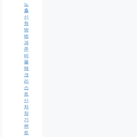
노
출
신
청
방
법
과
준
비
물
체
크
리
스
트
신
차
장
기
렌
트