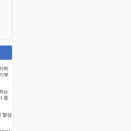
정리하
‘기부
행하는
이 중
히 향상