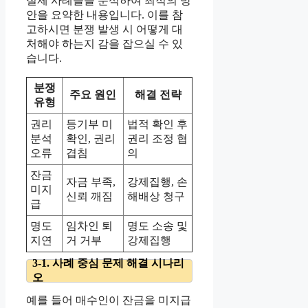
실제 사례들을 분석하여 최적의 방
안을 요약한 내용입니다. 이를 참
고하시면 분쟁 발생 시 어떻게 대
처해야 하는지 감을 잡으실 수 있
습니다.
분쟁
주요 원인
해결 전략
유형
권리
등기부 미
법적 확인 후
분석
확인, 권리
권리 조정 협
오류
겹침
의
잔금
자금 부족,
강제집행, 손
미지
신뢰 깨짐
해배상 청구
급
명도
임차인 퇴
명도 소송 및
지연
거 거부
강제집행
3-1. 사례 중심 문제 해결 시나리
오
예를 들어 매수인이 잔금을 미지급