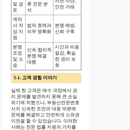
사전 차단,
및 검
류 전문 분
안전 거래
토
석
계약
서 작
법적 효력과
분쟁 예방,
성 지
의무 명확화
신뢰 구축
원
분쟁
시간과 비용
신속·합리적
조정
절감, 확실
분쟁 해결
및 소
한 권리 보
대행
송
호
5-1. 고객 경험 이야기
실제 한 고객은 매수 과정에서 권
리 문제를 발견하지 못해 큰 손실
위기에 처했으나, 부동산전문변호
사의 신속한 조언과 대응 덕분에
문제를 해결하고 안전하게 소유권
이전을 할 수 있었습니다. 이러한
사례는 전문 법률 지원의 가치를