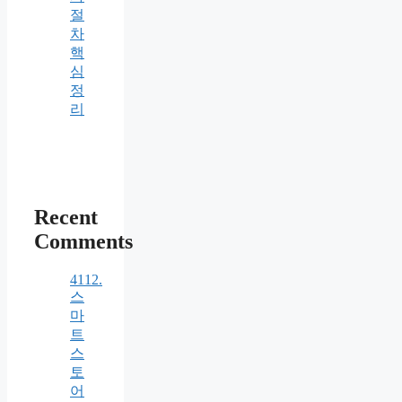
절
차
핵
심
정
리
Recent
Comments
4112.
스
마
트
스
토
어