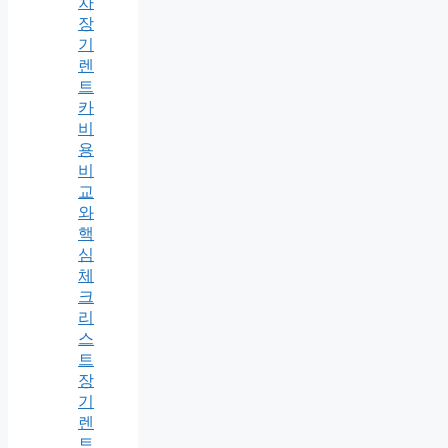
차
장
기
렌
트
카
비
용
비
교
와
핵
심
체
크
리
스
트
장
기
렌
트