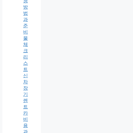
청
방
법
과
준
비
물
체
크
리
스
트
신
차
장
기
렌
트
카
비
용
과