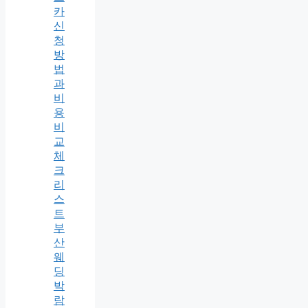
카
신
청
방
법
과
비
용
비
교
체
크
리
스
트
부
산
웨
딩
박
람