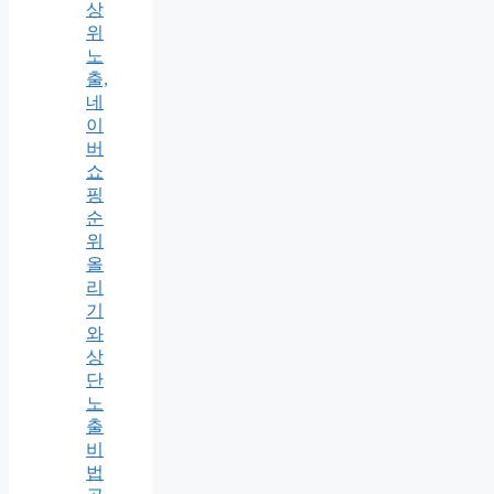
상
위
노
출,
네
이
버
쇼
핑
순
위
올
리
기
와
상
단
노
출
비
법