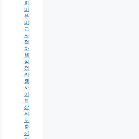
회
비
용
비
교
와
절
차
핵
심
정
리
웹
사
이
트
상
위
노
출
신