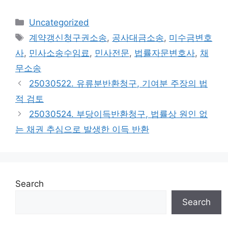
Categories
Uncategorized
Tags
계약갱신청구권소송
,
공사대금소송
,
미수금변호
사
,
민사소송수임료
,
민사전문
,
법률자문변호사
,
채
무소송
25030522. 유류분반환청구, 기여분 주장의 법
적 검토
25030524. 부당이득반환청구, 법률상 원인 없
는 채권 추심으로 발생한 이득 반환
Search
Search