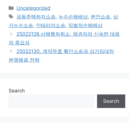
Categories
Uncategorized
Tags
공동주택하자소송
,
누수손해배상
,
본안소송
,
상
가누수소송
,
인테리어소송
,
징벌적손해배상
25022128.사해행위취소, 채권자의 신속한 대응
의 중요성
25022130. 계약무효 확인소송과 상가임대차
분쟁해결 전략
Search
Search