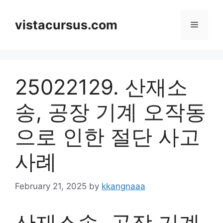
Skip
to
vistacursus.com
Menu
content
25022129. 산재소
송, 공장 기계 오작동
으로 인한 절단 사고
사례
February 21, 2025
by
kkangnaaa
산재소송, 공장 기계