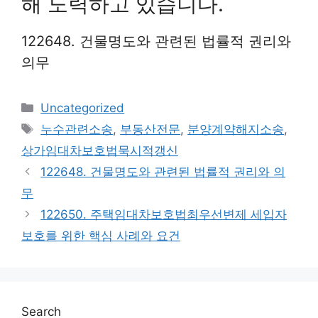
해 노력하고 있습니다.
122648. 건물명도와 관련된 법률적 권리와
의무
Categories
Uncategorized
Tags
누수관련소송
,
부동산전문
,
분양계약해지소송
,
상가임대차보호법묵시적갱신
122648. 건물명도와 관련된 법률적 권리와 의
무
122650. 주택임대차보호법최우선변제 세입자
보호를 위한 핵심 사례와 요건
Search